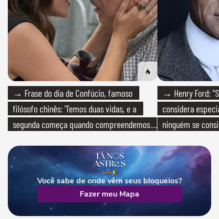
→ Frase do dia de Confúcio, famoso
→ Henry Ford: "S
filósofo chinês: 'Temos duas vidas, e a
considera especia
segunda começa quando compreendemos
ninguém se consi
que só temos uma'
realmente conhec
Você sabe de onde vêm seus bloqueios?
Fazer meu Mapa