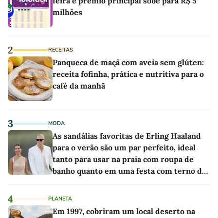
feira e prêmio principal sobe para R$ 5
milhões
2
RECEITAS
Panqueca de maçã com aveia sem glúten:
receita fofinha, prática e nutritiva para o
café da manhã
3
MODA
As sandálias favoritas de Erling Haaland
para o verão são um par perfeito, ideal
tanto para usar na praia com roupa de
banho quanto em uma festa com terno de
linho
4
PLANETA
Em 1997, cobriram um local deserto na