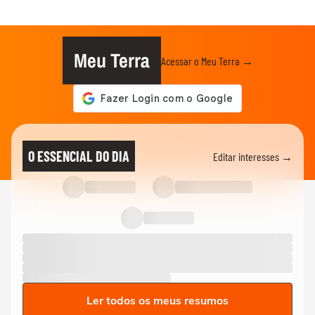
Meu Terra
Acessar o Meu Terra →
O ESSENCIAL DO DIA
Editar interesses →
Ler todos os meus resumos