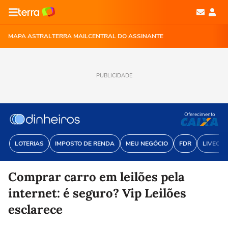
MAPA ASTRAL
TERRA MAIL
CENTRAL DO ASSINANTE
PUBLICIDADE
Oferecimento
LOTERIAS
IMPOSTO DE RENDA
MEU NEGÓCIO
FDR
LIVECOI
Comprar carro em leilões pela
internet: é seguro? Vip Leilões
esclarece