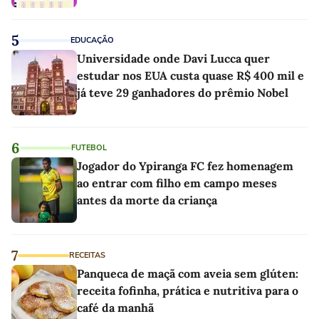
5
EDUCAÇÃO
Universidade onde Davi Lucca quer
estudar nos EUA custa quase R$ 400 mil e
já teve 29 ganhadores do prêmio Nobel
6
FUTEBOL
Jogador do Ypiranga FC fez homenagem
ao entrar com filho em campo meses
antes da morte da criança
7
RECEITAS
Panqueca de maçã com aveia sem glúten:
receita fofinha, prática e nutritiva para o
café da manhã