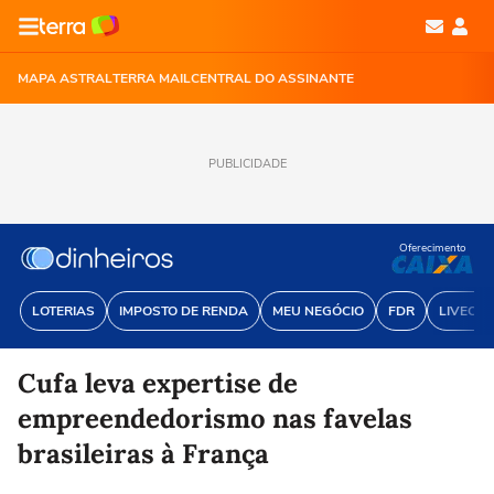
MAPA ASTRAL
TERRA MAIL
CENTRAL DO ASSINANTE
PUBLICIDADE
Oferecimento
LOTERIAS
IMPOSTO DE RENDA
MEU NEGÓCIO
FDR
LIVECOI
Cufa leva expertise de
empreendedorismo nas favelas
brasileiras à França