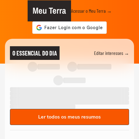
Meu Terra
Acessar o Meu Terra →
O ESSENCIAL DO DIA
Editar interesses →
Ler todos os meus resumos