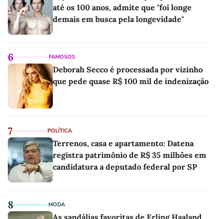
até os 100 anos, admite que "foi longe
demais em busca pela longevidade"
6
FAMOSOS
Deborah Secco é processada por vizinho
que pede quase R$ 100 mil de indenização
7
POLÍTICA
Terrenos, casa e apartamento: Datena
registra patrimônio de R$ 35 milhões em
candidatura a deputado federal por SP
8
MODA
As sandálias favoritas de Erling Haaland