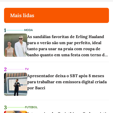
Mais lidas
1
MODA
As sandálias favoritas de Erling Haaland
para o verão são um par perfeito, ideal
tanto para usar na praia com roupa de
banho quanto em uma festa com terno de
linho
2
TV
Apresentador deixa o SBT após 8 meses
para trabalhar em emissora digital criada
por Bacci
3
FUTEBOL