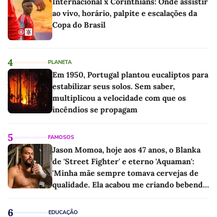
Internacional x Corinthians: Onde assistir
ao vivo, horário, palpite e escalações da
Copa do Brasil
4
PLANETA
Em 1950, Portugal plantou eucaliptos para
estabilizar seus solos. Sem saber,
multiplicou a velocidade com que os
incêndios se propagam
5
FAMOSOS
Jason Momoa, hoje aos 47 anos, o Blanka
de 'Street Fighter' e eterno 'Aquaman':
'Minha mãe sempre tomava cervejas de
qualidade. Ela acabou me criando bebendo
as melhores'
6
EDUCAÇÃO