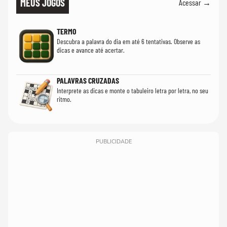
MEUS JOGOS
Acessar →
TERMO
Descubra a palavra do dia em até 6 tentativas. Observe as
dicas e avance até acertar.
PALAVRAS CRUZADAS
Interprete as dicas e monte o tabuleiro letra por letra, no seu
ritmo.
PUBLICIDADE