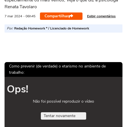
especialmente os mais velhos; Veja o que diz a psicóloga
Renata Tavolaro
Compartilhar
Exibir comentários
7 mar
2024
- 06h45
Por:
Redação Homework * / Licenciado de Homework
Como prevenir (de verdade) o etarismo no ambiente de
trabalho:
Ops!
Não foi possível reproduzir o vídeo
Tentar novamente