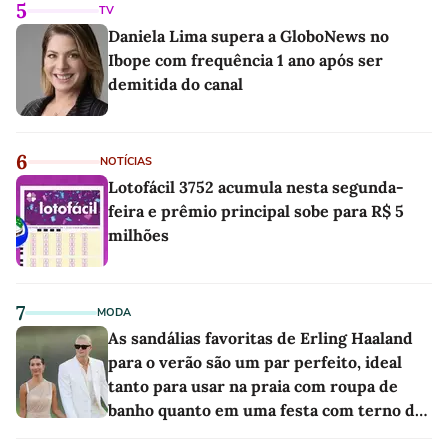
5
TV
Daniela Lima supera a GloboNews no
Ibope com frequência 1 ano após ser
demitida do canal
6
NOTÍCIAS
Lotofácil 3752 acumula nesta segunda-
feira e prêmio principal sobe para R$ 5
milhões
7
MODA
As sandálias favoritas de Erling Haaland
para o verão são um par perfeito, ideal
tanto para usar na praia com roupa de
banho quanto em uma festa com terno de
linho