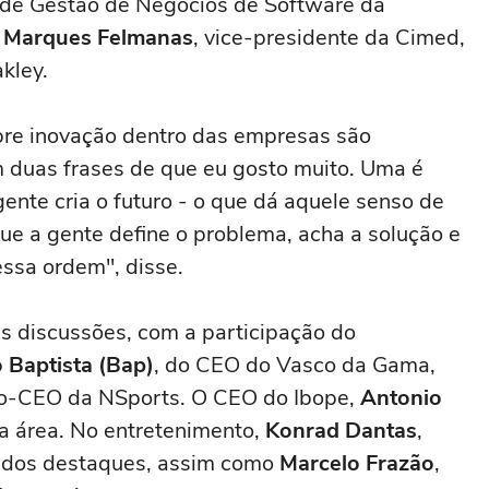
e de Gestão de Negócios de Software da
 Marques Felmanas
, vice-presidente da Cimed,
kley.
re inovação dentro das empresas são
m duas frases de que eu gosto muito. Uma é
gente cria o futuro - o que dá aquele senso de
ue a gente define o problema, acha a solução e
ssa ordem", disse.
s discussões, com a participação do
 Baptista (Bap)
, do CEO do Vasco da Gama,
co-CEO da NSports. O CEO do Ibope,
Antonio
sa área. No entretenimento,
Konrad Dantas
,
m dos destaques, assim como
Marcelo Frazão
,