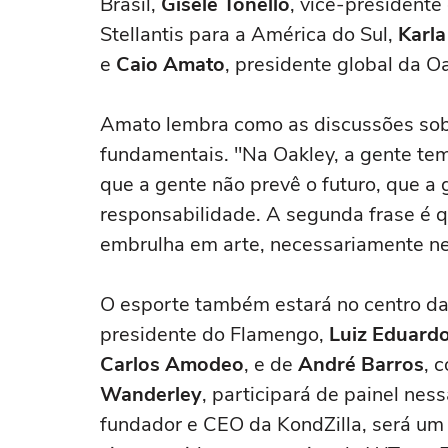
Brasil,
Gisele Tonello
, vice-president
Stellantis para a América do Sul,
Karla
e
Caio Amato
, presidente global da Oa
Amato lembra como as discussões sob
fundamentais. "Na Oakley, a gente te
que a gente não prevê o futuro, que a 
responsabilidade. A segunda frase é q
embrulha em arte, necessariamente ne
O esporte também estará no centro da
presidente do Flamengo,
Luiz Eduardo
Carlos Amodeo
, e de
André Barros
, 
Wanderley
, participará de painel nes
fundador e CEO da KondZilla, será u