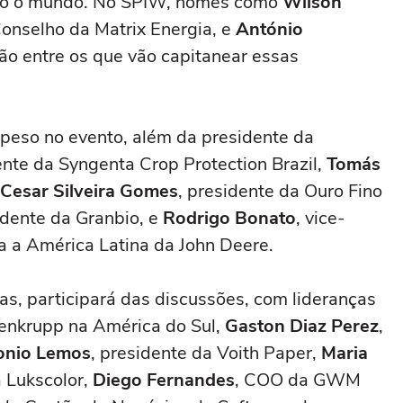
do o mundo. No SPIW, nomes como
Wilson
Conselho da Matrix Energia, e
António
ão entre os que vão capitanear essas
 peso no evento, além da presidente da
ente da Syngenta Crop Protection Brazil,
Tomás
 Cesar Silveira Gomes
, presidente da Ouro Fino
idente da Granbio, e
Rodrigo Bonato
, vice-
a a América Latina da John Deere.
as, participará das discussões, com lideranças
enkrupp na América do Sul,
Gaston Diaz Perez
,
onio Lemos
, presidente da Voith Paper,
Maria
a Lukscolor,
Diego Fernandes
, COO da GWM