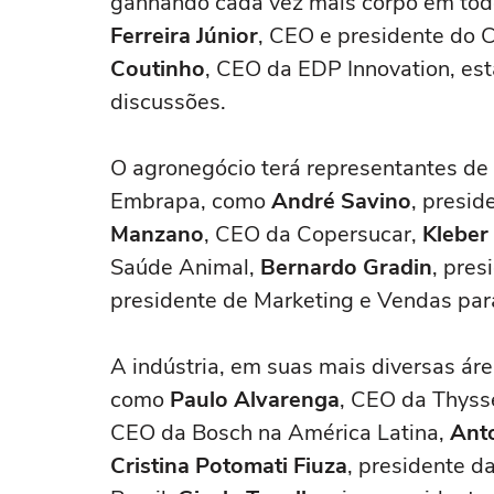
ganhando cada vez mais corpo em to
Ferreira Júnior
, CEO e presidente do 
Coutinho
, CEO da EDP Innovation, est
discussões.
O agronegócio terá representantes de
Embrapa, como
André Savino
, presid
Manzano
, CEO da Copersucar,
Kleber
Saúde Animal,
Bernardo Gradin
, pres
presidente de Marketing e Vendas par
A indústria, em suas mais diversas áre
como
Paulo Alvarenga
, CEO da Thyss
CEO da Bosch na América Latina,
Ant
Cristina Potomati Fiuza
, presidente d