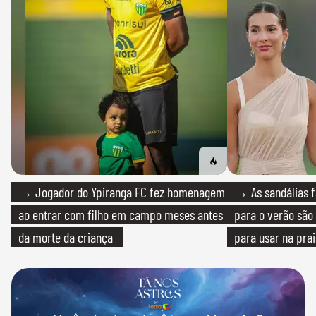
→ Jogador do Ypiranga FC fez homenagem
→ As sandálias f
ao entrar com filho em campo meses antes
para o verão são 
da morte da criança
para usar na pra
quanto em uma fe