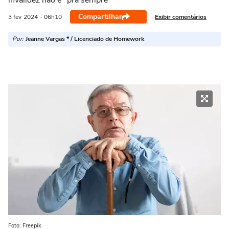
invalidez não é "pra sempre”
Compartilhar
Exibir comentários
3 fev
2024
- 06h10
Por:
Jeanne Vargas * / Licenciado de Homework
Foto: Freepik