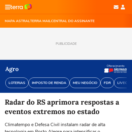
MAPA ASTRAL
TERRA MAIL
CENTRAL DO ASSINANTE
PUBLICIDADE
Oferecimento
Agro
LOTERIAS
IMPOSTO DE RENDA
MEU NEGÓCIO
FDR
LIVECOI
Radar do RS aprimora respostas a
eventos extremos no estado
Climatempo e Defesa Civil instalam radar de alta
tecnologia em Porto Alegre para intensificar o