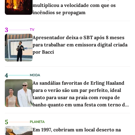
multiplicou a velocidade com que os
incêndios se propagam
3
TV
Apresentador deixa o SBT após 8 meses
para trabalhar em emissora digital criada
por Bacci
4
MODA
As sandálias favoritas de Erling Haaland
para o verão são um par perfeito, ideal
tanto para usar na praia com roupa de
banho quanto em uma festa com terno de
linho
5
PLANETA
Em 1997, cobriram um local deserto na