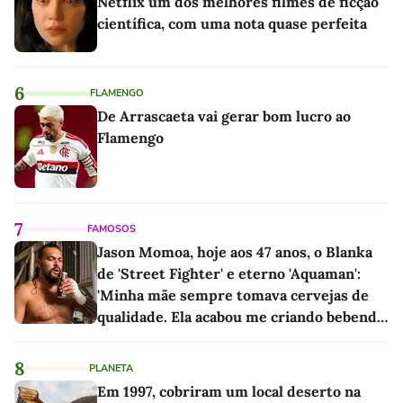
Netflix um dos melhores filmes de ficção
científica, com uma nota quase perfeita
6
FLAMENGO
De Arrascaeta vai gerar bom lucro ao
Flamengo
7
FAMOSOS
Jason Momoa, hoje aos 47 anos, o Blanka
de 'Street Fighter' e eterno 'Aquaman':
'Minha mãe sempre tomava cervejas de
qualidade. Ela acabou me criando bebendo
as melhores'
8
PLANETA
Em 1997, cobriram um local deserto na