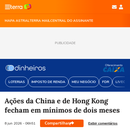
MAPA ASTRAL
TERRA MAIL
CENTRAL DO ASSINANTE
PUBLICIDADE
Oferecimento
LOTERIAS
IMPOSTO DE RENDA
MEU NEGÓCIO
FDR
LIVECOI
Ações da China e de Hong Kong
fecham em mínimos de dois meses
Compartilhar
Exibir comentários
8 jun
2026
- 06h51