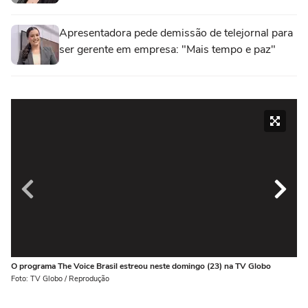
Apresentadora pede demissão de telejornal para
ser gerente em empresa: "Mais tempo e paz"
O programa The Voice Brasil estreou neste domingo (23) na TV Globo
Lo
e 
Foto: TV Globo / Reprodução
Fot