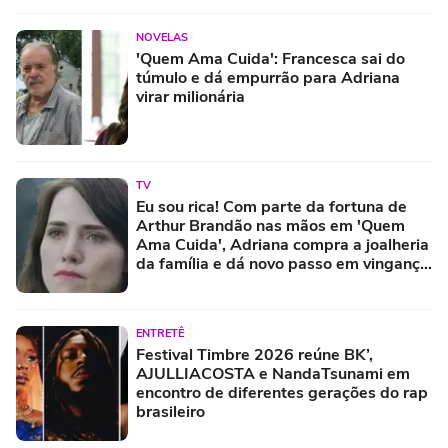
NOVELAS
'Quem Ama Cuida': Francesca sai do
túmulo e dá empurrão para Adriana
virar milionária
TV
Eu sou rica! Com parte da fortuna de
Arthur Brandão nas mãos em 'Quem
Ama Cuida', Adriana compra a joalheria
da família e dá novo passo em vingança
com ajuda de Iuri
ENTRETÊ
Festival Timbre 2026 reúne BK’,
AJULLIACOSTA e NandaTsunami em
encontro de diferentes gerações do rap
brasileiro