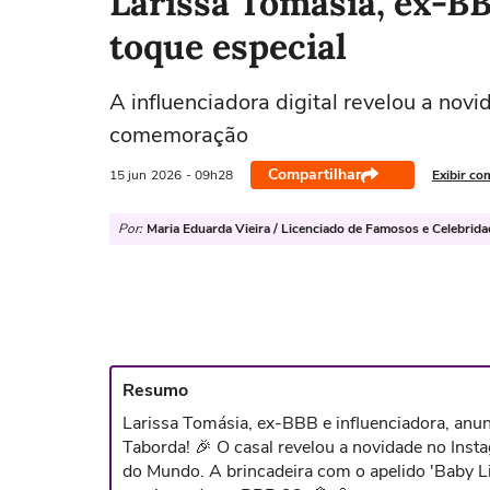
Larissa Tomásia, ex-B
toque especial
A influenciadora digital revelou a nov
comemoração
Compartilhar
15 jun
2026
- 09h28
Exibir co
Por:
Maria Eduarda Vieira / Licenciado de Famosos e Celebrid
Resumo
Larissa Tomásia, ex-BBB e influenciadora, anu
Taborda! 🎉 O casal revelou a novidade no In
do Mundo. A brincadeira com o apelido 'Baby Li