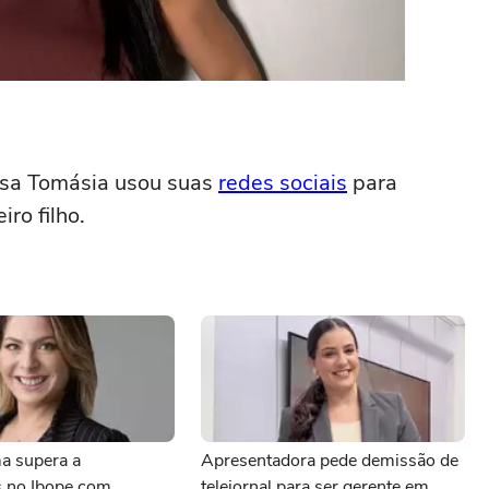
issa Tomásia usou suas
redes sociais
para
iro filho.
a supera a
Apresentadora pede demissão de
 no Ibope com
telejornal para ser gerente em