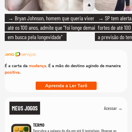
→ Bryan Johnson, homem que queria viver
→ SP tem alerta 
até os 100 anos, admite que "foi longe demais
fortes de até 100
em busca pela longevidade"
a previsão do te
É a carta da
mudança
. É a mão do destino agindo de maneira
positiva
.
Aprenda a Ler Tarô
MEUS JOGOS
Acessar →
TERMO
Descubra a palavra do dia em até 6 tentativas. Observe as