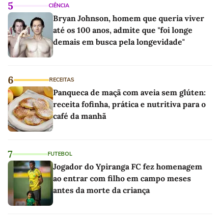
5
CIÊNCIA
Bryan Johnson, homem que queria viver
até os 100 anos, admite que "foi longe
demais em busca pela longevidade"
6
RECEITAS
Panqueca de maçã com aveia sem glúten:
receita fofinha, prática e nutritiva para o
café da manhã
7
FUTEBOL
Jogador do Ypiranga FC fez homenagem
ao entrar com filho em campo meses
antes da morte da criança