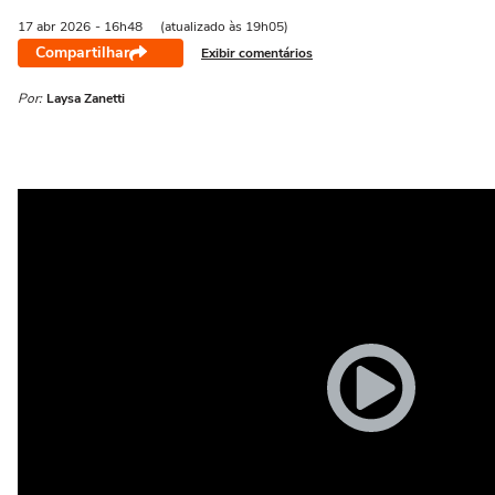
17 abr
2026
- 16h48
(atualizado às 19h05)
Compartilhar
Exibir comentários
Por:
Laysa Zanetti