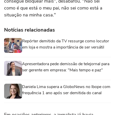
consegue bloquear mais", desabafou. "Não sei
como é que está o meu pai, não sei como está a
situação na minha casa."
Notícias relacionadas
Repórter demitido da TV ressurge como locutor
em loja e mostra a importância de ser versátil
Apresentadora pede demissão de telejornal para
ser gerente em empresa: "Mais tempo e paz"
Daniela Lima supera a GloboNews no Ibope com
frequência 1 ano após ser demitida do canal
Em ocasiões anteriores, a jornalista já havia