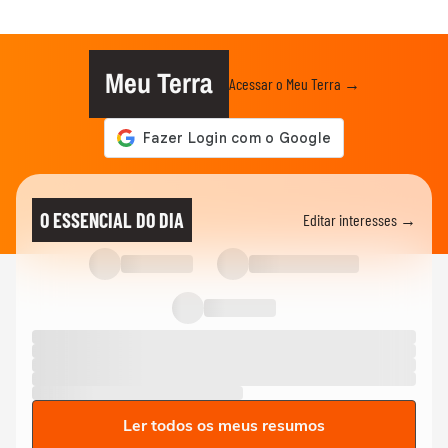
Meu Terra
Acessar o Meu Terra →
O ESSENCIAL DO DIA
Editar interesses →
Ler todos os meus resumos