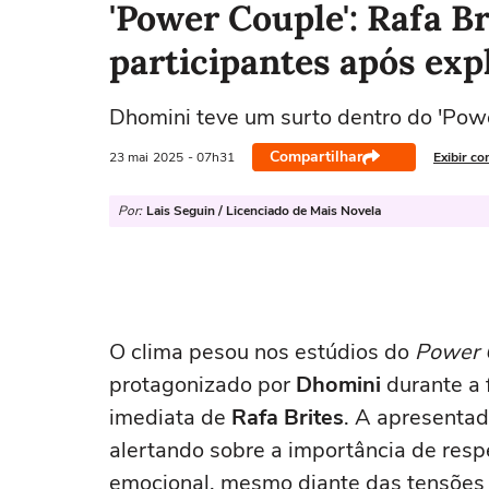
'Power Couple': Rafa B
participantes após ex
Dhomini teve um surto dentro do 'Pow
Compartilhar
23 mai
2025
- 07h31
Exibir co
Por:
Lais Seguin / Licenciado de Mais Novela
O clima pesou nos estúdios do
Power C
protagonizado por
Dhomini
durante a 
imediata de
Rafa Brites
. A apresentad
alertando sobre a importância de respei
emocional, mesmo diante das tensões n