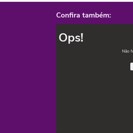
Confira também:
Ops!
Não f