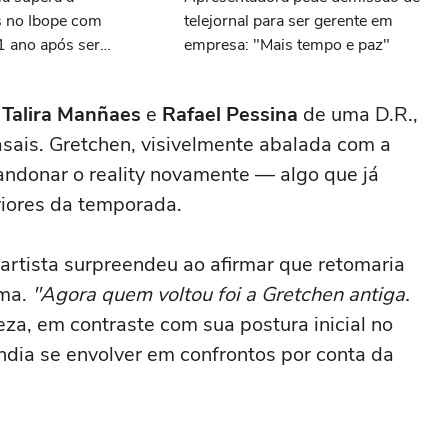
 no Ibope com
telejornal para ser gerente em
1 ano após ser
empresa: "Mais tempo e paz"
 canal
e
Talira Manñaes
e
Rafael Pessina
de uma D.R.,
sais. Gretchen, visivelmente abalada com a
andonar o reality novamente — algo que já
iores da temporada.
a artista surpreendeu ao afirmar que retomaria
sma.
"Agora quem voltou foi a Gretchen antiga.
eza, em contraste com sua postura inicial no
dia se envolver em confrontos por conta da