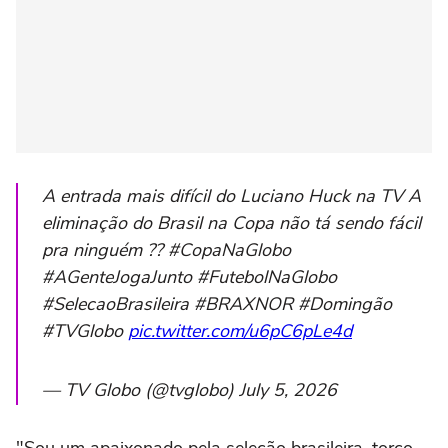
A entrada mais difícil do Luciano Huck na TV A
eliminação do Brasil na Copa não tá sendo fácil
pra ninguém ?? #CopaNaGlobo
#AGenteJogaJunto #FutebolNaGlobo
#SelecaoBrasileira #BRAXNOR #Domingão
#TVGlobo
pic.twitter.com/u6pC6pLe4d
— TV Globo (@tvglobo) July 5, 2026