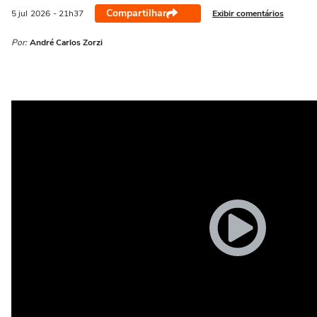
Compartilhar
Exibir comentários
5 jul
2026
- 21h37
Por:
André Carlos Zorzi