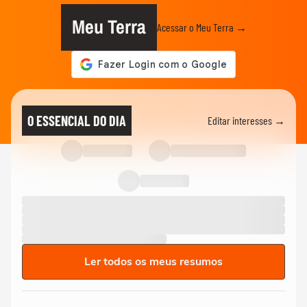
Meu Terra
Acessar o Meu Terra →
O ESSENCIAL DO DIA
Editar interesses →
Ler todos os meus resumos