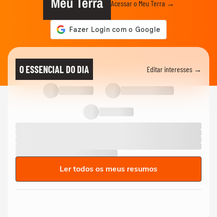
Meu Terra
Acessar o Meu Terra →
O ESSENCIAL DO DIA
Editar interesses →
Ler todos os meus resumos