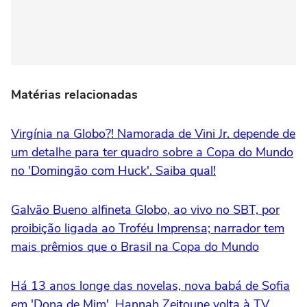
Matérias relacionadas
Virgínia na Globo?! Namorada de Vini Jr. depende de
um detalhe para ter quadro sobre a Copa do Mundo
no 'Domingão com Huck'. Saiba qual!
Galvão Bueno alfineta Globo, ao vivo no SBT, por
proibição ligada ao Troféu Imprensa; narrador tem
mais prêmios que o Brasil na Copa do Mundo
Há 13 anos longe das novelas, nova babá de Sofia
em 'Dona de Mim', Hannah Zeitoune volta à TV