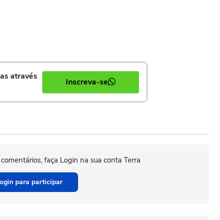
ias através
Inscreva-se
 comentários, faça Login na sua conta Terra
ogin para participar