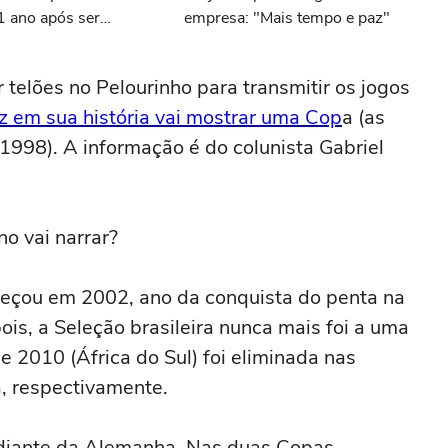
1 ano após ser
empresa: "Mais tempo e paz"
 canal
ar telões no Pelourinho para transmitir os jogos
z em sua história vai mostrar uma Cop
a (as
998). A informação é do colunista Gabriel
o vai narrar?
eçou em 2002, ano da conquista do penta na
is, a Seleção brasileira nunca mais foi a uma
 2010 (África do Sul) foi eliminada nas
a, respectivamente.
o diante da Alemanha. Nas duas Copas