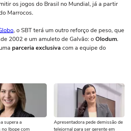
smitir os jogos do Brasil no Mundial, já a partir
 do Marrocos.
 Globo
, o SBT terá um outro reforço de peso, que
esde 2002 e um amuleto de Galvão: o
Olodum
.
u uma
parceria exclusiva
com a equipe do
a supera a
Apresentadora pede demissão de
 no Ibope com
telejornal para ser gerente em