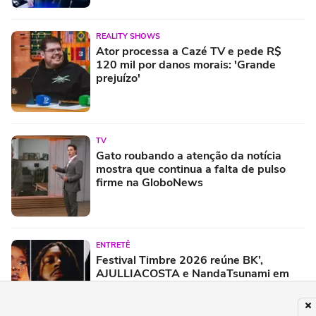
REALITY SHOWS
Ator processa a Cazé TV e pede R$
120 mil por danos morais: 'Grande
prejuízo'
TV
Gato roubando a atenção da notícia
mostra que continua a falta de pulso
firme na GloboNews
ENTRETÊ
Festival Timbre 2026 reúne BK’,
AJULLIACOSTA e NandaTsunami em
encontro de diferentes gerações do rap
brasileiro