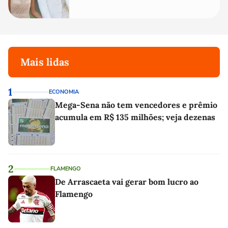
quanto em uma festa com terno
de linho
Mais lidas
1
ECONOMIA
Mega-Sena não tem vencedores e prêmio
acumula em R$ 135 milhões; veja dezenas
2
FLAMENGO
De Arrascaeta vai gerar bom lucro ao
Flamengo