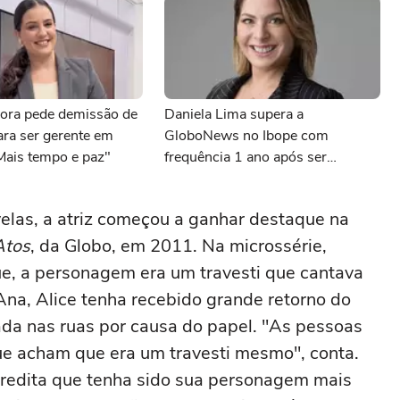
ora pede demissão de
Daniela Lima supera a
para ser gerente em
GloboNews no Ibope com
Mais tempo e paz"
frequência 1 ano após ser
demitida do canal
elas, a atriz começou a ganhar destaque na
Atos
, da Globo, em 2011. Na microssérie,
e, a personagem era um travesti que cantava
na, Alice tenha recebido grande retorno do
dada nas ruas por causa do papel. "As pessoas
 acham que era um travesti mesmo", conta.
credita que tenha sido sua personagem mais