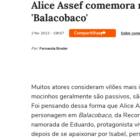
Alice Assef comemora
'Balacobaco'
Compartilhar
2 fev
2013
- 19h57
Exibir com
Por:
Fernanda Breder
Muitos atores consideram vilões mais 
mocinhos geralmente são passivos, sã
Foi pensando dessa forma que Alice As
personagem em
Balacobaco
, da Recor
namorada de Eduardo, protagonista viv
depois de se apaixonar por Isabel, pe