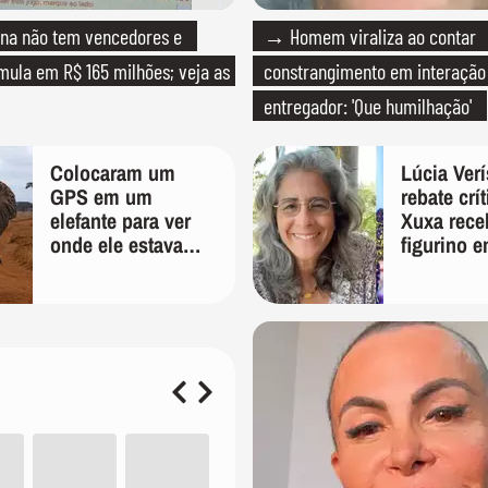
a não tem vencedores e
→ Homem viraliza ao contar
ula em R$ 165 milhões; veja as
constrangimento em interaçã
entregador: 'Que humilhação'
Colocaram um
Lúcia Ver
GPS em um
rebate crí
elefante para ver
Xuxa rece
onde ele estava
figurino e
indo; 2 anos
'É pura in
depois, ele
preconceit
desenhou um
mapa que
surpreendeu os
cientistas