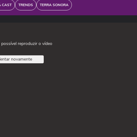
Ã CAST
TRENDS
TERRA SONORA
 possível reproduzir o vídeo
entar novamente