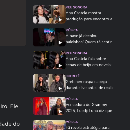
MEU SONORA
Ana Castela mostra
produção para encontro e
brinca: 'Está na hora...
MÚSICA
A nave já decolou,
baixinhos! Quem tá sentindo
cheirinho de...
MEU SONORA
Ana Castela fala sobre
cenas de beijo em novela:
‘Gostei da...
ENTRETÊ
Gretchen raspa cabeça
durante live antes de realizar
transplante...
MÚSICA
Vencedora do Grammy
iro. Ele
2025, Luedji Luna diz que
vive um sonho
idade do
MÚSICA
Fã revela estratégia para