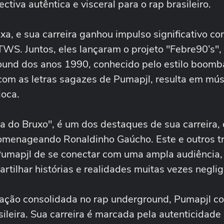
ctiva autêntica e visceral para o rap brasileiro.
xa, e sua carreira ganhou impulso significativo co
WS. Juntos, eles lançaram o projeto "Febre90’s",
ound dos anos 1990, conhecido pelo estilo boomb
m as letras sagazes de Pumapjl, resulta em mús
ioca.
pa do Bruxo", é um dos destaques de sua carreira,
omenageando Ronaldinho Gaúcho. Este e outros t
Pumapjl de se conectar com uma ampla audiência
ilhar histórias e realidades muitas vezes negli
ação consolidada no rap underground, Pumapjl co
ileira. Sua carreira é marcada pela autenticidade 