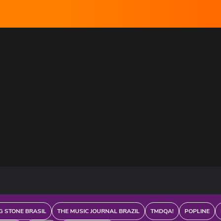
G STONE BRASIL
THE MUSIC JOURNAL BRAZIL
TMDQA!
POPLINE