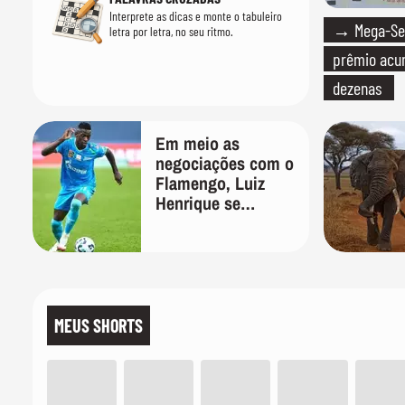
Interprete as dicas e monte o tabuleiro
→ Mega-Sen
letra por letra, no seu ritmo.
prêmio acum
dezenas
Em meio as
negociações com o
Flamengo, Luiz
Henrique se
manifesta através
das redes sociais
MEUS SHORTS