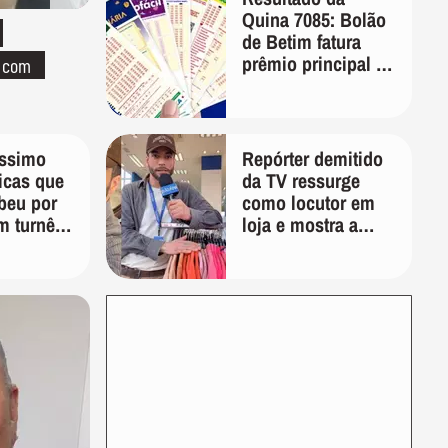
Quina 7085: Bolão
de Betim fatura
prêmio principal de
o com
R$ 10,1 milhões
íssimo
Repórter demitido
ticas que
da TV ressurge
beu por
como locutor em
m turnê:
loja e mostra a
veja e
importância de ser
o'
versátil