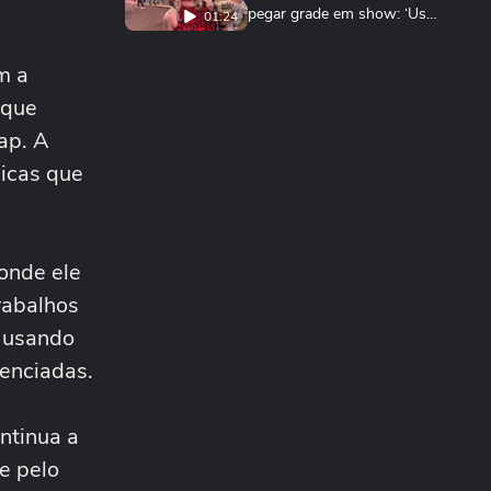
pegar grade em show: ‘Usei
01:24
fralda’
MÚSICA
m a
Festival starter pack: o que
não pode faltar para curtir o
 que
00:40
João Rock
ap. A
MÚSICA
Xuxa se emociona com
icas que
show lotado no NuBank
Parque em seu último...
MÚSICA
TEASER: Sonora Apresenta:
 onde ele
Gaab
rabalhos
SONORA APRESENTA
, usando
Sonora Apresenta: Gaab
genciadas.
ACAMPAMENTO SONORA
Apertou, Cantou: Fãs da
ntinua a
Xuxa Testam Memória e
e pelo
Reflexo em Desafio...
ENTRETÊ