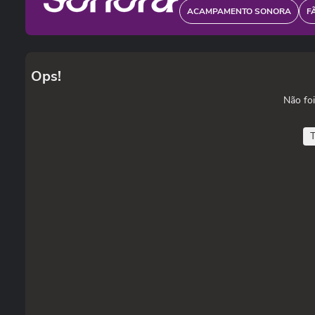
ACAMPAMENTO SONORA
F
Ops!
Não foi
T