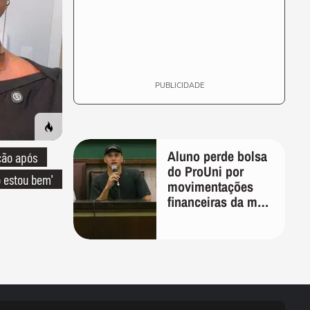
PUBLICIDADE
Aluno perde bolsa
ção após
do ProUni por
o estou bem'
movimentações
financeiras da mãe
em plataformas de
apostas