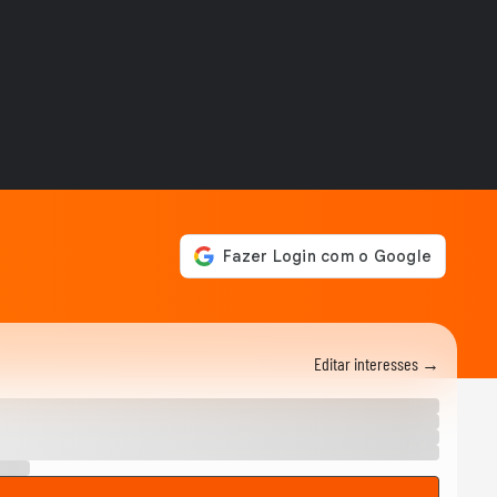
Xuxa como inspiração: fã
conta como ela mudou sua
vida e despertou...
ACAMPAMENTO SONORA
Xuxa: A Verdadeira História
do Apelido Criado Pelo
Irmão na Infância
FÃ CAST
Harry Styles: fã denuncia
cambista armado e ainda
tenta comprar...
MEU SONORA
Cachorrinha 'rejeita' hit
'JETSKI’ e dorme ao som de
'Evidências';...
Editar interesses →