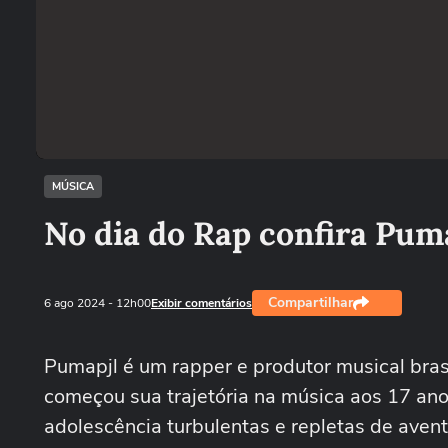
MÚSICA
No dia do Rap confira Pum
Compartilhar
6 ago 2024
- 12h00
Exibir comentários
Pumapjl é um rapper e produtor musical brasil
começou sua trajetória na música aos 17 anos
adolescência turbulentas e repletas de aven