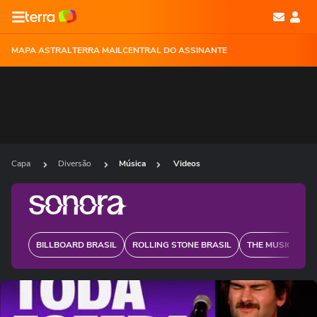
MAPA ASTRAL
TERRA MAIL
CENTRAL DO ASSINANTE
Capa
Diversão
Música
Videos
BILLBOARD BRASIL
ROLLING STONE BRASIL
THE MUSIC JOUR
Ops!