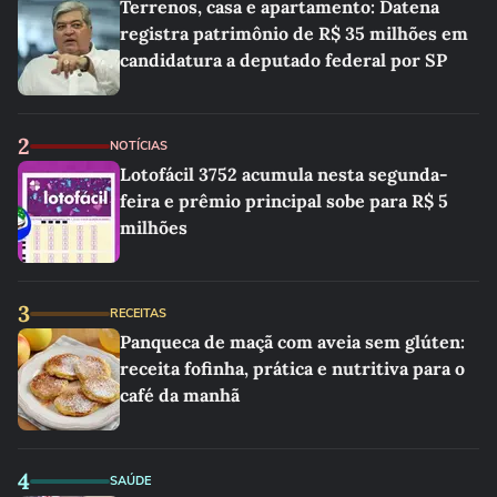
Terrenos, casa e apartamento: Datena
registra patrimônio de R$ 35 milhões em
candidatura a deputado federal por SP
2
NOTÍCIAS
Lotofácil 3752 acumula nesta segunda-
feira e prêmio principal sobe para R$ 5
milhões
3
RECEITAS
Panqueca de maçã com aveia sem glúten:
receita fofinha, prática e nutritiva para o
café da manhã
4
SAÚDE