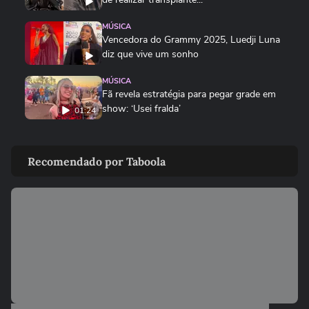
MÚSICA
Vencedora do Grammy 2025, Luedji Luna
diz que vive um sonho
MÚSICA
Fã revela estratégia para pegar grade em
show: ‘Usei fralda’
01:24
MÚSICA
Festival starter pack: o que não pode
Recomendado por Taboola
faltar para curtir o João Rock
00:40
MÚSICA
Xuxa se emociona com show lotado no
NuBank Parque em seu último...
MÚSICA
TEASER: Sonora Apresenta: Gaab
SONORA APRESENTA