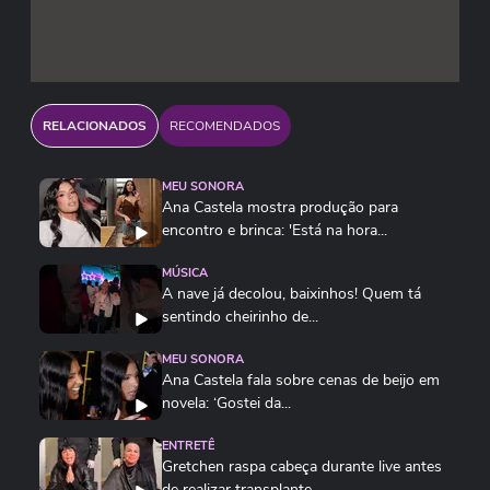
de neon Sol, meio-dia, janeiro, diabo e a cruz
Morrer deve ser chato demais Morrer deve ser
chato demais Morrer deve ser chato demais
Morrer deve ser chato demais
RELACIONADOS
RECOMENDADOS
MEU SONORA
Ana Castela mostra produção para
encontro e brinca: 'Está na hora...
MÚSICA
A nave já decolou, baixinhos! Quem tá
sentindo cheirinho de...
MEU SONORA
Ana Castela fala sobre cenas de beijo em
novela: ‘Gostei da...
ENTRETÊ
Gretchen raspa cabeça durante live antes
de realizar transplante...