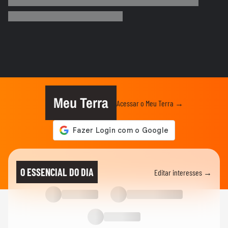
Sonora Apresenta: Gaab
ACAMPAMENTO SONORA
Apertou, Cantou: Fãs da Xuxa Testam
Memória e Reflexo em Desafio...
ENTRETÊ
Xuxa como inspiração: fã conta como ela
mudou sua vida e despertou...
Meu Terra
Acessar o Meu Terra →
ACAMPAMENTO SONORA
Xuxa: A Verdadeira História do Apelido
Criado Pelo Irmão na Infância
FÃ CAST
Harry Styles: fã denuncia cambista
O ESSENCIAL DO DIA
Editar interesses →
armado e ainda tenta comprar...
MEU SONORA
Cachorrinha 'rejeita' hit 'JETSKI’ e dorme
ao som de 'Evidências';...