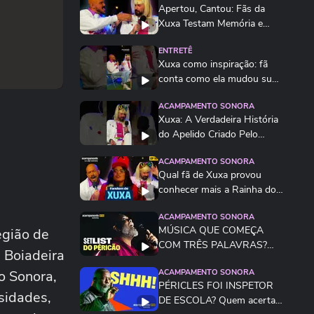
Apertou, Cantou: Fãs da
Xuxa Testam Memória e
Reflexo em Desafio...
ENTRETÊ
Xuxa como inspiração: fã
conta como ela mudou sua
vida e despertou...
ACAMPAMENTO SONORA
Xuxa: A Verdadeira História
do Apelido Criado Pelo
Irmão na Infância
ACAMPAMENTO SONORA
Qual fã de Xuxa provou
conhecer mais a Rainha dos
Baixinhos?
ACAMPAMENTO SONORA
MÚSICA QUE COMEÇA
egião de
COM TRÊS PALAVRAS?
 Boiadeira
Quem será que sabe mais
o Sonora,
ACAMPAMENTO SONORA
da...
PÉRICLES FOI INSPETOR
sidades,
DE ESCOLA? Quem acerta