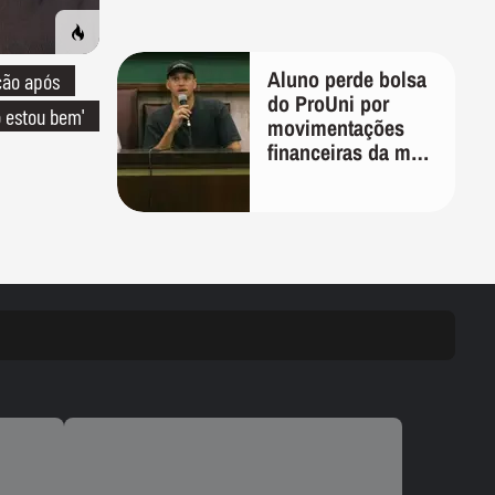
Aluno perde bolsa
ção após
do ProUni por
o estou bem'
movimentações
financeiras da mãe
em plataformas de
apostas