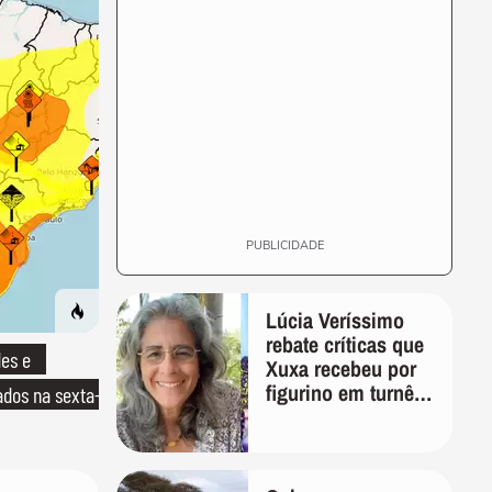
PUBLICIDADE
Lúcia Veríssimo
rebate críticas que
es e
Xuxa recebeu por
figurino em turnê:
ados na sexta-
'É pura inveja e
preconceito'