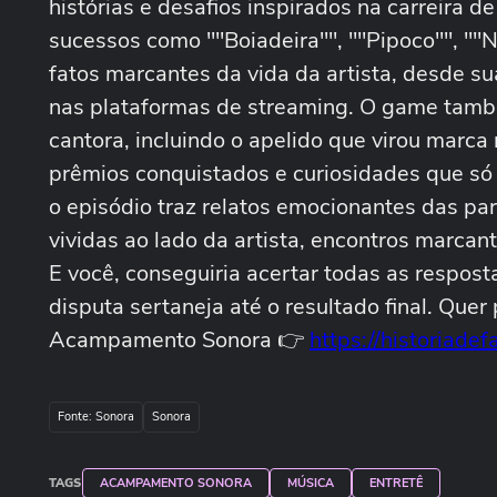
histórias e desafios inspirados na carreira 
sucessos como ""Boiadeira"", ""Pipoco"", ""N
fatos marcantes da vida da artista, desde su
nas plataformas de streaming. O game tamb
cantora, incluindo o apelido que virou marca 
prêmios conquistados e curiosidades que só
o episódio traz relatos emocionantes das pa
vividas ao lado da artista, encontros marcan
E você, conseguiria acertar todas as respos
disputa sertaneja até o resultado final. Que
Acampamento Sonora 👉
https://historiadef
Fonte: Sonora
Sonora
TAGS
ACAMPAMENTO SONORA
MÚSICA
ENTRETÊ