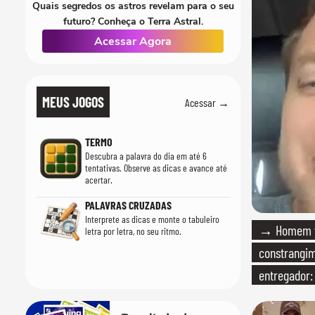
Quais segredos os astros revelam para o seu
futuro? Conheça o Terra Astral.
Acessar Agora
MEUS JOGOS
Acessar →
TERMO
Descubra a palavra do dia em até 6
tentativas. Observe as dicas e avance até
acertar.
PALAVRAS CRUZADAS
Interprete as dicas e monte o tabuleiro
→ Homem vi
letra por letra, no seu ritmo.
constrangi
entregador: