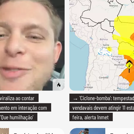
raliza ao contar
→ 'Ciclone-bomba': tempestad
mento em interação com
vendavais devem atingir 11 est
 'Que humilhação'
feira, alerta Inmet