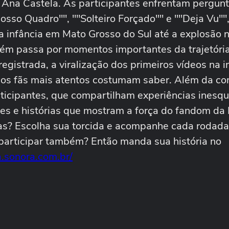
de Ana Castela. As participantes enfrentam pergun
osso Quadro"", ""Solteiro Forçado"" e ""Deja Vu""
a infância em Mato Grosso do Sul até a explosão 
ém passa por momentos importantes da trajetóri
registrada, a viralização dos primeiros vídeos na i
 os fãs mais atentos costumam saber. Além da co
rticipantes, que compartilham experiências inesqu
tes e histórias que mostram a força do fandom da 
tas? Escolha sua torcida e acompanhe cada rodad
r participar também? Então manda sua história no
a.sonora.com.br/