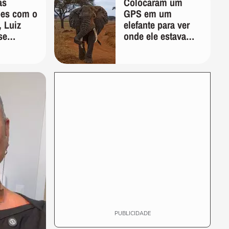
as
Colocaram um
ões com o
GPS em um
 Luiz
elefante para ver
se
onde ele estava
 através
indo; 2 anos
 sociais
depois, ele
desenhou um
mapa que
surpreendeu os
cientistas
PUBLICIDADE