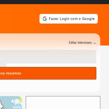
Castela? Fãs disputam
desafio sobre a...
ACAMPAMENTO SONORA
Vitão - Romeu e Julieta
(Parte 2) | Sonora
Apresenta
ACAMPAMENTO SONORA
Vitão - O Sol Se Foi |
Sonora Apresenta
Editar interesses →
ACAMPAMENTO SONORA
Vitão - Fútil | Sonora
Apresenta
eus resumos