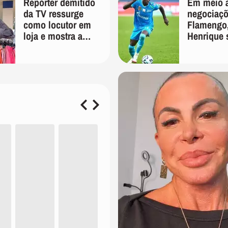
Repórter demitido
Em meio 
da TV ressurge
negociaç
como locutor em
Flamengo,
loja e mostra a
Henrique 
importância de ser
manifesta
versátil
das redes