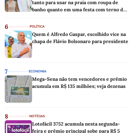
tanto para usar na praia com roupa de
banho quanto em uma festa com terno de
linho
6
POLÍTICA
Quem é Alfredo Gaspar, escolhido vice na
chapa de Flávio Bolsonaro para presidente
7
ECONOMIA
Mega-Sena não tem vencedores e prêmio
acumula em R$ 135 milhões; veja dezenas
8
NOTÍCIAS
Lotofácil 3752 acumula nesta segunda-
feira e prêmio principal sobe para R$ 5