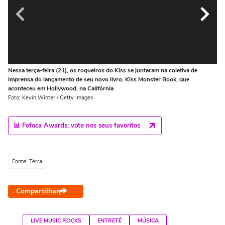
Nessa terça-feira (21), os roqueiros do Kiss se juntaram na coletiva de
Co
imprensa do lançamento de seu novo livro, Kiss Monster Book, que
de
aconteceu em Hollywood, na Califórnia
ex
Foto: Kevin Winter / Getty Images
Fot
📊 Fofoca Awards: vote nos seus favoritos
Fonte: Terra
Compartilhar
LIVE MUSIC ROCKS
ENTRETÊ
MÚSICA