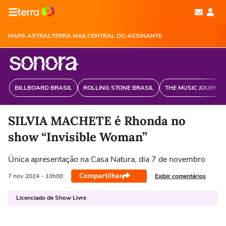
MAPA ASTRAL
TERRA MAIL
CENTRAL DO ASSINANTE
BILLBOARD BRASIL
ROLLING STONE BRASIL
THE MUSIC JOURNAL
SILVIA MACHETE é Rhonda no
show “Invisible Woman”
Única apresentação na Casa Natura, dia 7 de novembro
Compartilhar
Exibir comentários
7 nov
2024
- 10h00
Licenciado de Show Livre