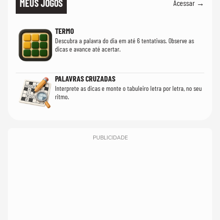
MEUS JOGOS
Acessar →
TERMO
Descubra a palavra do dia em até 6 tentativas. Observe as
dicas e avance até acertar.
PALAVRAS CRUZADAS
Interprete as dicas e monte o tabuleiro letra por letra, no seu
ritmo.
PUBLICIDADE