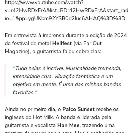
https://www.youtube.com/watch?
v=r42HwRDxErA&list=RDr42HwRDxErA&start_rad
io=1&pp=ygUKbm92YSB0d2luc6AHAQ%3D%3D
Em entrevista à imprensa durante a edição de 2024
do festival de metal
Hellfest
(via Far Out
Magazine), o guitarrista falou sobre elas:
"Tudo nelas é incrível. Musicalidade tremenda,
intensidade crua, vibração fantástica e um
objetivo em mente. É uma das minhas bandas
favoritas."
Ainda no primeiro dia, o
Palco Sunset
recebe os
ingleses do Hot Milk. A banda é liderada pela
guitarrista e vocalista
Han Mee
, trazendo uma