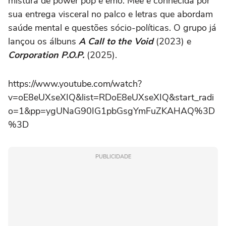
mistura de power pop e emo. Mee é conhecida por
sua entrega visceral no palco e letras que abordam
saúde mental e questões sócio-políticas. O grupo já
lançou os álbuns
A Call to the Void
(2023) e
Corporation P.O.P.
(2025).
https://www.youtube.com/watch?
v=oE8eUXseXIQ&list=RDoE8eUXseXIQ&start_radi
o=1&pp=ygUNaG90IG1pbGsgYmFuZKAHAQ%3D
%3D
PUBLICIDADE