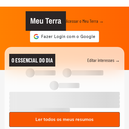
Meu Terra
Acessar o Meu Terra →
O ESSENCIAL DO DIA
Editar interesses →
Ler todos os meus resumos