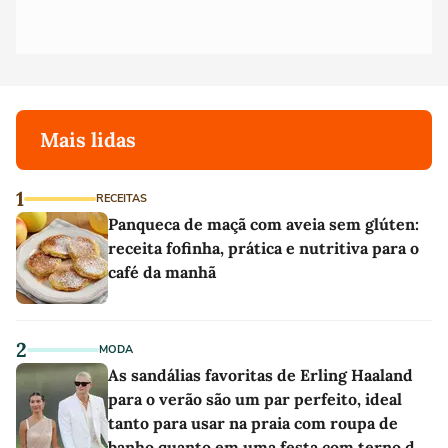
Mais lidas
1
RECEITAS
Panqueca de maçã com aveia sem glúten:
receita fofinha, prática e nutritiva para o
café da manhã
2
MODA
As sandálias favoritas de Erling Haaland
para o verão são um par perfeito, ideal
tanto para usar na praia com roupa de
banho quanto em uma festa com terno de