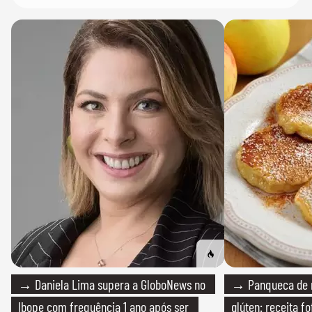
→ Daniela Lima supera a GloboNews no
→ Panqueca de 
Ibope com frequência 1 ano após ser
glúten: receita fo