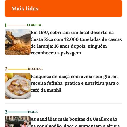
Mais lidas
1
PLANETA
Em 1997, cobriram um local deserto na
Costa Rica com 12.000 toneladas de cascas
de laranja; 16 anos depois, ninguém
reconheceu a paisagem
2
RECEITAS
Panqueca de maçã com aveia sem glúten:
receita fofinha, prática e nutritiva para o
café da manhã
3
MODA
As sandálias mais bonitas da Usaflex são
na cor algodão-doce e aumentam a altura