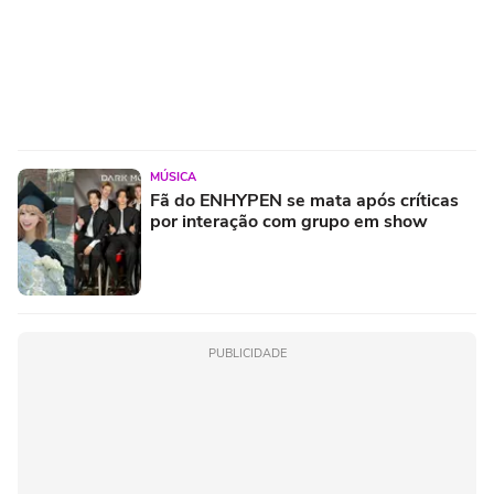
MÚSICA
Fã do ENHYPEN se mata após críticas
por interação com grupo em show
PUBLICIDADE