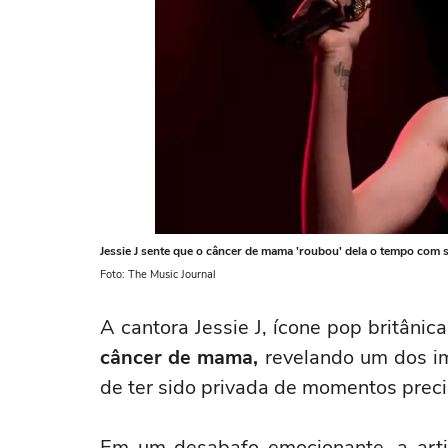
Jessie J sente que o câncer de mama 'roubou' dela o tempo com s
Foto: The Music Journal
A cantora Jessie J, ícone pop britânic
câncer de mama,
revelando um dos im
de ter sido privada de momentos precio
Em um desabafo emocionante, a arti