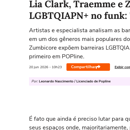
Lia Clark, Traemme e 
LGBTQIAPN+ no funk: "
Artistas e especialista analisam as 
em um dos gêneros mais populares do B
Zumbicore expõem barreiras LGBTQIAP
primeiro em POPline.
Compartilhar
20 jun
2026
- 10h23
Exibir co
Por:
Leonardo Nascimento / Licenciado de Popline
É fato que ainda é preciso lutar par
seus espaços onde, majoritariamente,