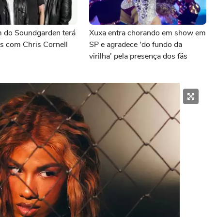
 do Soundgarden terá
Xuxa entra chorando em show em
s com Chris Cornell
SP e agradece 'do fundo da
virilha' pela presença dos fãs