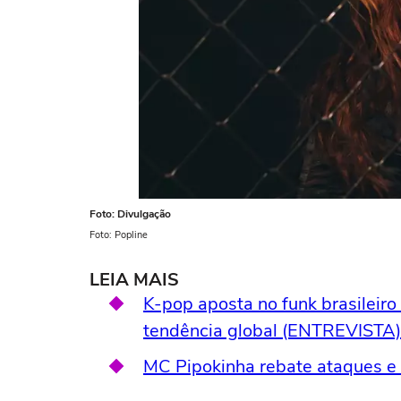
Foto: Divulgação
Foto: Popline
LEIA MAIS
K-pop aposta no funk brasileiro 
tendência global (ENTREVISTA)
MC Pipokinha rebate ataques e 