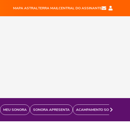
MAPA ASTRAL
TERRA MAIL
CENTRAL DO ASSINANTE
MEU SONORA
SONORA APRESENTA
ACAMPAMENTO SONORA
FÃ