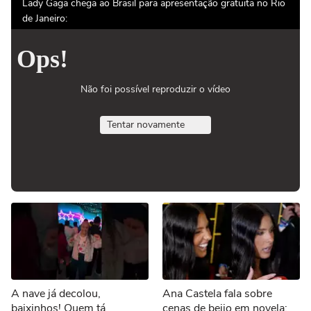
Lady Gaga chega ao Brasil para apresentação gratuita no Rio
de Janeiro:
Ops!
Não foi possível reproduzir o vídeo
Tentar novamente
A nave já decolou,
Ana Castela fala sobre
baixinhos! Quem tá
cenas de beijo em novela: