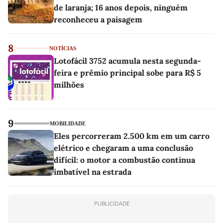
de laranja; 16 anos depois, ninguém
reconheceu a paisagem
8
NOTÍCIAS
Lotofácil 3752 acumula nesta segunda-
feira e prêmio principal sobe para R$ 5
milhões
9
MOBILIDADE
Eles percorreram 2.500 km em um carro
elétrico e chegaram a uma conclusão
difícil: o motor a combustão continua
imbatível na estrada
PUBLICIDADE