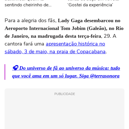
sentindo cheirinho de
‘Gostei da experiência’
nostalgia no ar?
#Sonoranapista
Para a alegria dos fãs,
Lady Gaga desembarcou no
Aeroporto Internacional Tom Jobim (Galeão), no Rio
, 29. A
de Janeiro, na madrugada desta terça-feira
cantora fará uma
apresentação histórica no
sábado, 3 de maio, na praia de Copacabana
.
🎧 Do universo de fã ao universo da música: tudo
que você ama em um só lugar. Siga @terrasonora
PUBLICIDADE