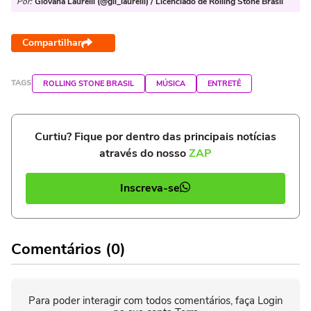
Por:
Giovana Laurelli (@gii_laurelli) / Licenciado de Rolling Stone Brasil
Compartilhar
TAGS
ROLLING STONE BRASIL
MÚSICA
ENTRETÊ
Curtiu? Fique por dentro das principais notícias
através do nosso
ZAP
Inscreva-se
Comentários (0)
Para poder interagir com todos comentários, faça Login