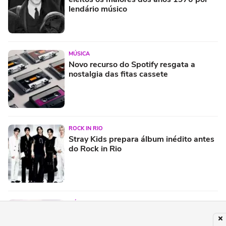
lendário músico
MÚSICA
Novo recurso do Spotify resgata a
nostalgia das fitas cassete
ROCK IN RIO
Stray Kids prepara álbum inédito antes
do Rock in Rio
MÚSICA
Pussycat Dolls confirmam show em São
Paulo: veja preço dos ingressos