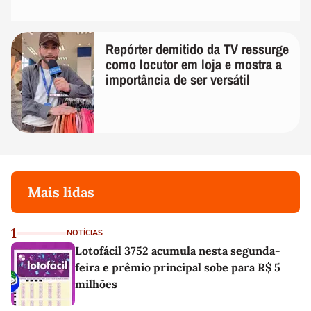
Repórter demitido da TV ressurge
como locutor em loja e mostra a
importância de ser versátil
Mais lidas
1
NOTÍCIAS
Lotofácil 3752 acumula nesta segunda-
feira e prêmio principal sobe para R$ 5
milhões