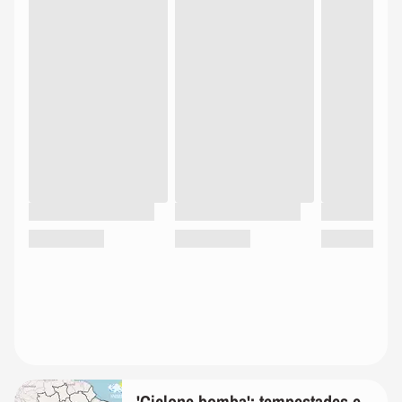
'Ciclone-bomba': tempestades e