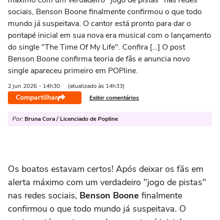
máximo com um verdadeiro "jogo de pistas" nas redes
sociais, Benson Boone finalmente confirmou o que todo
mundo já suspeitava. O cantor está pronto para dar o
pontapé inicial em sua nova era musical com o lançamento
do single "The Time Of My Life". Confira […] O post
Benson Boone confirma teoria de fãs e anuncia novo
single apareceu primeiro em POPline.
2 jun
2026
- 14h30
(atualizado às 14h33)
Compartilhar
Exibir comentários
Por:
Bruna Cora / Licenciado de Popline
Os boatos estavam certos! Após deixar os fãs em
alerta máximo com um verdadeiro "jogo de pistas"
nas redes sociais,
Benson Boone
finalmente
confirmou o que todo mundo já suspeitava. O