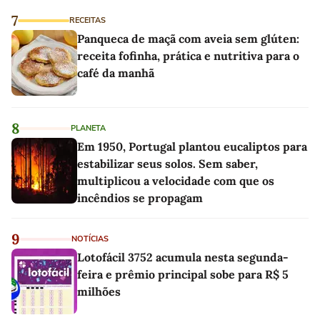
7
RECEITAS
Panqueca de maçã com aveia sem glúten:
receita fofinha, prática e nutritiva para o
café da manhã
8
PLANETA
Em 1950, Portugal plantou eucaliptos para
estabilizar seus solos. Sem saber,
multiplicou a velocidade com que os
incêndios se propagam
9
NOTÍCIAS
Lotofácil 3752 acumula nesta segunda-
feira e prêmio principal sobe para R$ 5
milhões