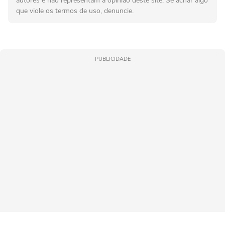
autores e não representam a opinião deste site. Se achar algo
que viole os termos de uso, denuncie.
PUBLICIDADE