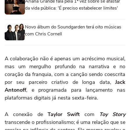
Ariana Grande fala pela 1ª vez sobre se afastar
da vida pública: 'É preciso estabelecer limites'
Novo álbum do Soundgarden terá oito músicas
com Chris Cornell
A colaboração não é apenas um acréscimo musical,
mas um mergulho profundo na narrativa e no
coração da franquia, com a canção sendo coescrita
por seu parceiro criativo de longa data,
Jack
Antonoff
, e programada para lançamento nas
plataformas digitais já nesta sexta-feira.
A conexão de
Taylor Swift
com
Toy Story
transcende o profissionalismo; é uma relação que se
enraíza na infância da cantora. Ela mesma revelou o