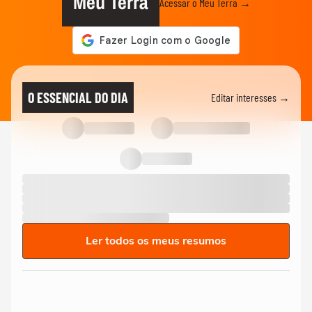
Meu Terra
Acessar o Meu Terra →
O ESSENCIAL DO DIA
Editar interesses →
Ler todos os meus resumos