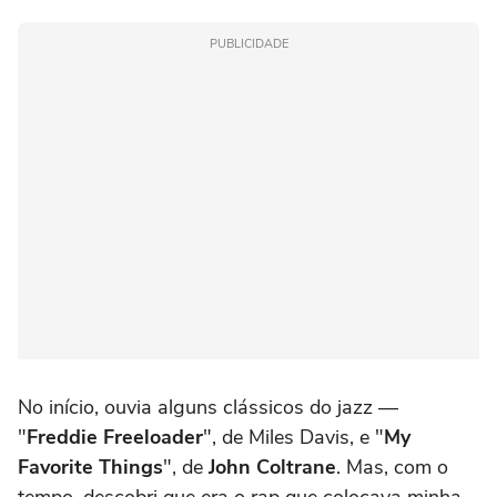
PUBLICIDADE
No início, ouvia alguns clássicos do jazz —
"
Freddie Freeloader
", de Miles Davis, e "
My
Favorite Things
", de
John Coltrane
. Mas, com o
tempo, descobri que era o rap que colocava minha