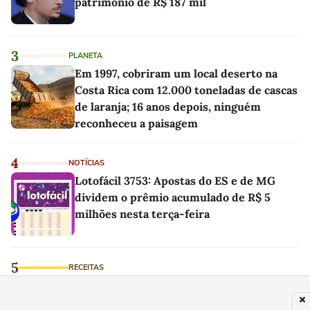
patrimônio de R$ 187 mil
3
PLANETA
Em 1997, cobriram um local deserto na
Costa Rica com 12.000 toneladas de cascas
de laranja; 16 anos depois, ninguém
reconheceu a paisagem
4
NOTÍCIAS
Lotofácil 3753: Apostas do ES e de MG
dividem o prêmio acumulado de R$ 5
milhões nesta terça-feira
5
RECEITAS
Panqueca de maçã com aveia sem glúten:
receita fofinha, prática e nutritiva para o