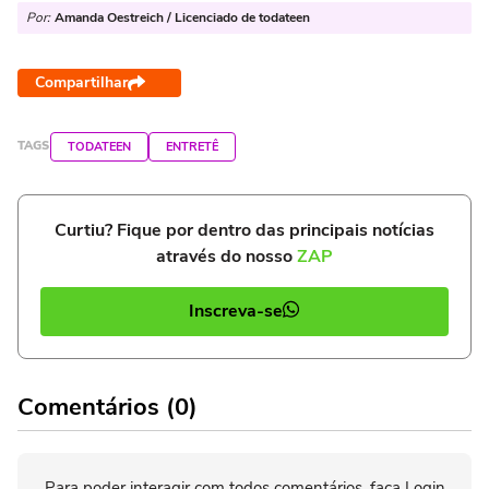
Por:
Amanda Oestreich / Licenciado de todateen
Compartilhar
TAGS
TODATEEN
ENTRETÊ
Curtiu? Fique por dentro das principais notícias
através do nosso
ZAP
Inscreva-se
Comentários (0)
Para poder interagir com todos comentários, faça Login