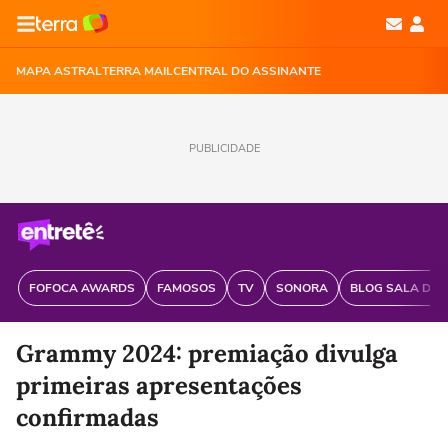
MAPA ASTRAL
TERRA MAIL
CENTRAL DO ASSINANTE
PUBLICIDADE
FOFOCA AWARDS
FAMOSOS
TV
SONORA
BLOG SALA DE 
Grammy 2024: premiação divulga
primeiras apresentações
confirmadas