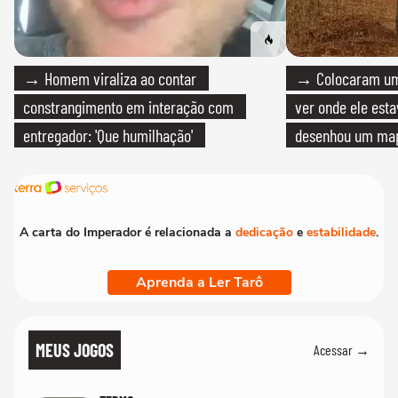
→ Homem viraliza ao contar
→ Colocaram um
constrangimento em interação com
ver onde ele esta
entregador: 'Que humilhação'
desenhou um map
cientistas
A carta do Imperador é relacionada a
dedicação
e
estabilidade
.
Aprenda a Ler Tarô
MEUS JOGOS
Acessar →