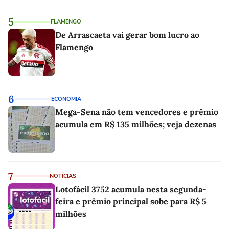
5
FLAMENGO
De Arrascaeta vai gerar bom lucro ao
Flamengo
6
ECONOMIA
Mega-Sena não tem vencedores e prêmio
acumula em R$ 135 milhões; veja dezenas
7
NOTÍCIAS
Lotofácil 3752 acumula nesta segunda-
feira e prêmio principal sobe para R$ 5
milhões