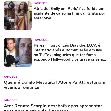
FAMOSOS
Atriz de 'Emily em Paris' fica ferida em
acidente de carro na França: 'Grata por
estar viva'
FAMOSOS
Perez Hilton, o 'Léo Dias dos EUA', é
internado após automutilação em live
no TikTok; blogueiro que fez fama
expondo Hollywood vive grave crise aos
48 anos
FAMOSOS
Quem é Danilo Mesquita? Ator e Anitta estariam
vivendo romance
FAMOSOS
Ator Renato Scarpin desabafa após apresentar
peça para plateia de 4 pessoas