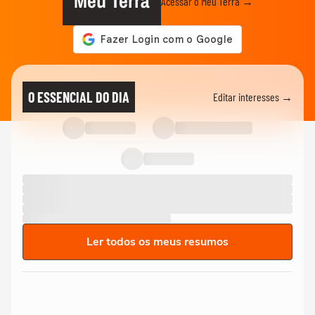
Meu Terra
Acessar o Meu Terra →
O ESSENCIAL DO DIA
Editar interesses →
Ler todos os meus resumos