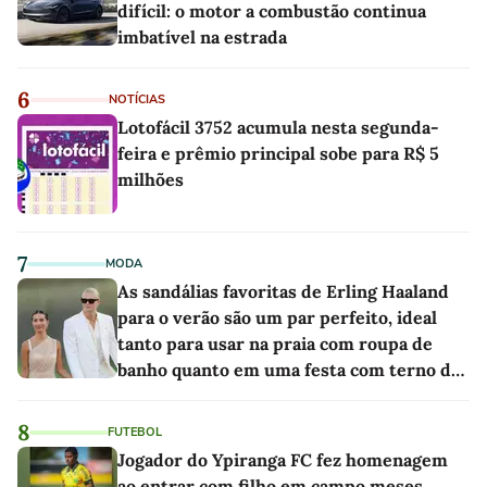
difícil: o motor a combustão continua
imbatível na estrada
6
NOTÍCIAS
Lotofácil 3752 acumula nesta segunda-
feira e prêmio principal sobe para R$ 5
milhões
7
MODA
As sandálias favoritas de Erling Haaland
para o verão são um par perfeito, ideal
tanto para usar na praia com roupa de
banho quanto em uma festa com terno de
linho
8
FUTEBOL
Jogador do Ypiranga FC fez homenagem
ao entrar com filho em campo meses