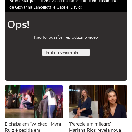
Bruna Marquezine viraliza ao disputar buquê em casamento
de Giovanna Lancellotti e Gabriel David:
Ops!
Não foi possível reproduzir o vídeo
Tentar novamente
Elphaba em ‘Wicked’, Myra
'Parecia um milagre':
Ruiz é pedida em
Mariana Rios revela nova