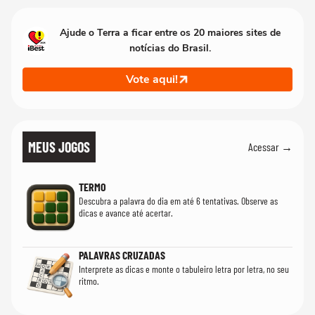
Ajude o Terra a ficar entre os 20 maiores sites de
notícias do Brasil.
Vote aqui!
MEUS JOGOS
Acessar →
TERMO
Descubra a palavra do dia em até 6 tentativas. Observe as
dicas e avance até acertar.
PALAVRAS CRUZADAS
Interprete as dicas e monte o tabuleiro letra por letra, no seu
ritmo.