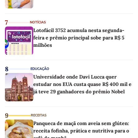
7
NOTÍCIAS
Lotofácil 3752 acumula nesta segunda-
feira e prêmio principal sobe para R$ 5
milhões
8
EDUCAÇÃO
Universidade onde Davi Lucca quer
estudar nos EUA custa quase R$ 400 mil e
já teve 29 ganhadores do prêmio Nobel
9
RECEITAS
Panqueca de maçã com aveia sem glúten:
receita fofinha, prática e nutritiva para o
café da manhã