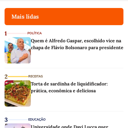
Mais lidas
1
POLÍTICA
Quem é Alfredo Gaspar, escolhido vice na
chapa de Flávio Bolsonaro para presidente
2
RECEITAS
Torta de sardinha de liquidificador:
prática, econômica e deliciosa
3
EDUCAÇÃO
Universidade onde Davi Lucca quer