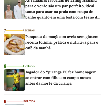
As sandálias favoritas de Erling Haaland
para o verão são um par perfeito, ideal
tanto para usar na praia com roupa de
banho quanto em uma festa com terno de
linho
7
RECEITAS
Panqueca de maçã com aveia sem glúten:
receita fofinha, prática e nutritiva para o
café da manhã
8
FUTEBOL
Jogador do Ypiranga FC fez homenagem
ao entrar com filho em campo meses
antes da morte da criança
9
POLÍTICA