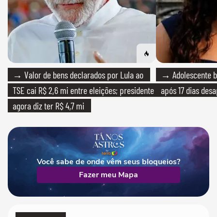
→ Valor de bens declarados por Lula ao
→ Adolescente br
TSE cai R$ 2,6 mi entre eleições; presidente
após 17 dias des
agora diz ter R$ 4,7 mi
Você sabe de onde vêm seus bloqueios?
Fazer meu Mapa