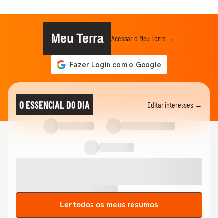
Meu Terra
Acessar o Meu Terra →
O ESSENCIAL DO DIA
Editar interesses →
Ler todos os meus resumos