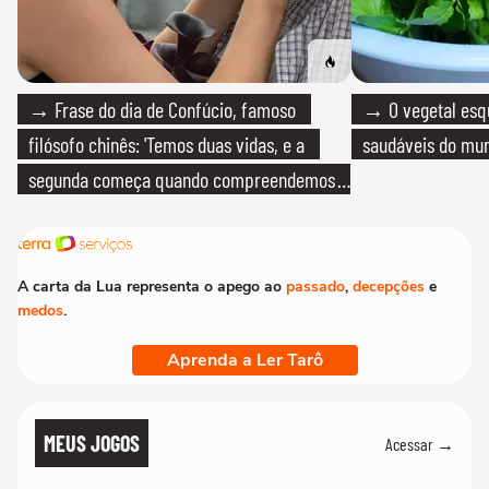
→ Frase do dia de Confúcio, famoso
→ O vegetal esq
filósofo chinês: 'Temos duas vidas, e a
saudáveis do mun
segunda começa quando compreendemos
que só temos uma'
A carta da Lua representa o apego ao
passado
,
decepções
e
medos
.
Aprenda a Ler Tarô
MEUS JOGOS
Acessar →