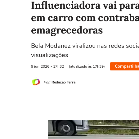
Influenciadora vai par
em carro com contraba
emagrecedoras
Bela Modanez viralizou nas redes soci
visualizações
Compartilha
9 jun
2026
- 17h32
(atualizado às 17h39)
Por:
Redação Terra