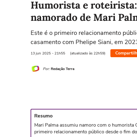
Humorista e roteirista
namorado de Mari Pal
Este é o primeiro relacionamento públi
casamento com Phelipe Siani, em 202
Compartilh
13 jun
2025
- 21h55
(atualizado às 22h59)
Por:
Redação Terra
Resumo
Mari Palma assumiu namoro com o humorista 
primeiro relacionamento público desde o fim d