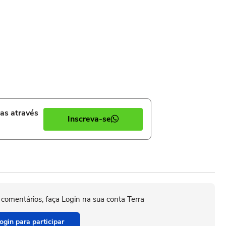
ias através
Inscreva-se
 comentários, faça Login na sua conta Terra
ogin para participar