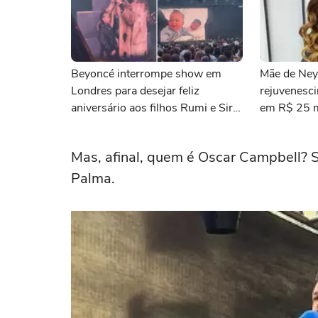
Beyoncé interrompe show em
Mãe de Ney
Londres para desejar feliz
rejuvenesci
aniversário aos filhos Rumi e Sir:
em R$ 25 mi
'Mamãe ama vocês'
Mas, afinal, quem é Oscar Campbell? 
Palma.