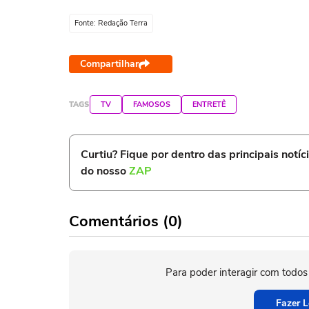
Fonte: Redação Terra
Compartilhar
TAGS
TV
FAMOSOS
ENTRETÊ
Curtiu? Fique por dentro das principais notíc
do nosso
ZAP
Comentários (0)
Para poder interagir com todos
Fazer L